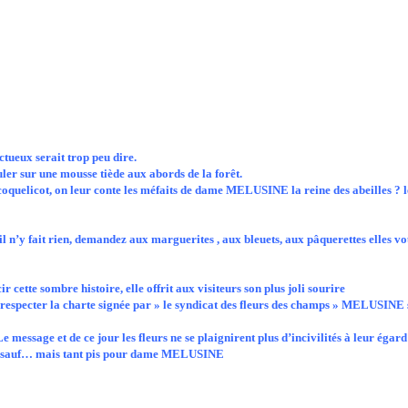
ctueux serait trop peu dire.
ouler sur une mousse tiède aux abords de la forêt.
cot, on leur conte les méfaits de dame MELUSINE la reine des abeilles ? le mat
l n’y fait rien, demandez aux marguerites , aux bleuets, aux pâquerettes elles v
 cette sombre histoire, elle offrit aux visiteurs son plus joli sourire
cter la charte signée par » le syndicat des fleurs des champs » MELUSINE se t
message et de ce jour les fleurs ne se plaignirent plus d’incivilités à leur égard
nit sauf… mais tant pis pour dame MELUSINE