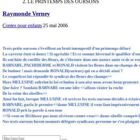
LE PRINTEMPS DES OURSONS
Raymonde Verney
Contes pour enfants
25 mai 2006
Trois petits oursons s’éveillent au bruit intempestif d’un printemps déluré
La caverne était si douce ! Si agréable ! Et ce somme hivernal le qualifier d’on
Ils ont hâte de cueillir des fleurs, de s’ébrouer dans une nature amie et de se r
BARNABE, PACHIDERME et RONALD visitent les fleurs dans un champs de coqueli
De butiner ! mais demande RONALD(curieux) qui en a décidé ainsi ?
Le coquelicot lui répondit<le syndicat des fleurs des champs>>
Hors MELUSINE enfreint la loi et butine à son aise nous avons beau protester i
Que faire ? Soudain BARNABE eut une idée <<allons visiter la ruche
De la reine des abeilles>>
Ainsi fut fait, lorsque MELUSINE vit arriver les trois oursons décidés à éclaircir
BARNABE, parla le premier<<dame MELUSINE il vous faut impérativement respe
RONALD prit la parole à son tour
<<Si vous ne fléchissez pas nous sévirons contre vous>> dame abeille comprit Le 
Nos trois oursons furent nommés délégués syndicaux personne ne s’en plaig