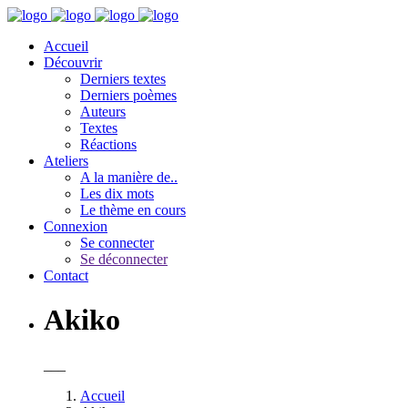
Accueil
Découvrir
Derniers textes
Derniers poèmes
Auteurs
Textes
Réactions
Ateliers
A la manière de..
Les dix mots
Le thème en cours
Connexion
Se connecter
Se déconnecter
Contact
Akiko
___
Accueil