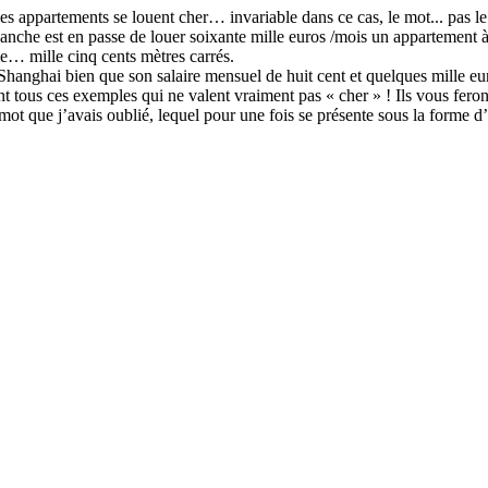
es appartements se louent cher… invariable dans ce cas, le mot... pas le 
che est en passe de louer soixante mille euros /mois un appartement à Pa
me… mille cinq cents mètres carrés.
Shanghai bien que son salaire mensuel de huit cent et quelques mille eur
nt tous ces exemples qui ne valent vraiment pas « cher » ! Ils vous feron
 mot que j’avais oublié, lequel pour une fois se présente sous la forme 