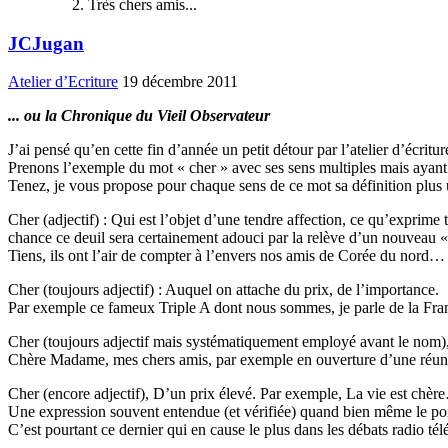
Très chers amis...
JCJugan
Atelier d’Ecriture
19 décembre 2011
... ou la Chronique du Vieil Observateur
J’ai pensé qu’en cette fin d’année un petit détour par l’atelier d’écrit
Prenons l’exemple du mot « cher » avec ses sens multiples mais ayant 
Tenez, je vous propose pour chaque sens de ce mot sa définition plus 
Cher (adjectif) : Qui est l’objet d’une tendre affection, ce qu’exprime 
chance ce deuil sera certainement adouci par la relève d’un nouveau «
Tiens, ils ont l’air de compter à l’envers nos amis de Corée du nord…
Cher (toujours adjectif) : Auquel on attache du prix, de l’importance.
Par exemple ce fameux Triple A dont nous sommes, je parle de la France,
Cher (toujours adjectif mais systématiquement employé avant le nom)
Chère Madame, mes chers amis, par exemple en ouverture d’une réunion
Cher (encore adjectif), D’un prix élevé. Par exemple, La vie est chè
Une expression souvent entendue (et vérifiée) quand bien même le poi
C’est pourtant ce dernier qui en cause le plus dans les débats radio télé