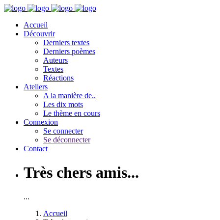
Accueil
Découvrir
Derniers textes
Derniers poèmes
Auteurs
Textes
Réactions
Ateliers
A la manière de..
Les dix mots
Le thème en cours
Connexion
Se connecter
Se déconnecter
Contact
Très chers amis...
...
Accueil