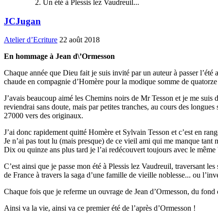
Un été à Plessis lez Vaudreuil...
JCJugan
Atelier d’Ecriture
22 août 2018
En hommage à Jean d\’Ormesson
Chaque année que Dieu fait je suis invité par un auteur à passer l’été
chaude en compagnie d’Homère pour la modique somme de quatorze euro
J’avais beaucoup aimé les Chemins noirs de Mr Tesson et je me suis donc
reviendrai sans doute, mais par petites tranches, au cours des longues so
27000 vers des originaux.
J’ai donc rapidement quitté Homère et Sylvain Tesson et c’est en ran
Je n’ai pas tout lu (mais presque) de ce vieil ami qui me manque tant ma
Dix ou quinze ans plus tard je l’ai redécouvert toujours avec le même
C’est ainsi que je passe mon été à Plessis lez Vaudreuil, traversant l
de France à travers la saga d’une famille de vieille noblesse... ou l’inv
Chaque fois que je referme un ouvrage de Jean d’Ormesson, du fond du
Ainsi va la vie, ainsi va ce premier été de l’après d’Ormesson !