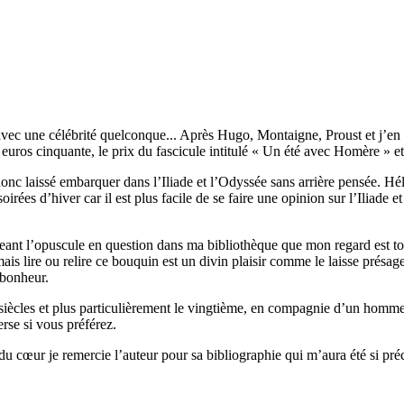
 avec une célébrité quelconque... Après Hugo, Montaigne, Proust et j’en
s cinquante, le prix du fascicule intitulé « Un été avec Homère » et p
 laissé embarquer dans l’Iliade et l’Odyssée sans arrière pensée. Hélas,
irées d’hiver car il est plus facile de se faire une opinion sur l’Iliade e
geant l’opuscule en question dans ma bibliothèque que mon regard est t
is lire ou relire ce bouquin est un divin plaisir comme le laisse présager
 bonheur.
es siècles et plus particulièrement le vingtième, en compagnie d’un homm
erse si vous préférez.
 cœur je remercie l’auteur pour sa bibliographie qui m’aura été si pr