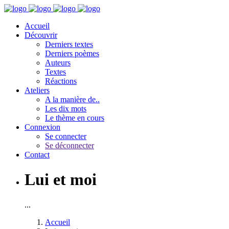
Accueil
Découvrir
Derniers textes
Derniers poèmes
Auteurs
Textes
Réactions
Ateliers
A la manière de..
Les dix mots
Le thème en cours
Connexion
Se connecter
Se déconnecter
Contact
Lui et moi
...
Accueil