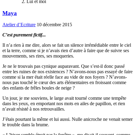
Lui et moi
Maya
Atelier d’Ecriture
10 décembre 2015
C’est purement fictif...
Il n’a rien à me dire, alors se fait un silence irrémédiable entre le ciel
et la terre, comme si je n’avais rien d’autre à faire que de suivre ses
mouvements, ses rires, ses moqueries.
Je ne le trouvais pas cynique auparavant. Que s’est-il donc passé
entre les ruines de nos existences ? N’avons-nous pas essayé de faire
comme si la mer était réelle face au vide de nos foyers ? N’avons-
nous pas touché le cœur des arts élémentaires en froissant comme
des enfants de frêles boules de neige ?
Un jour, je me souviens, le large avait tourné comme une tempête
dans les yeux, en emportant nos mots en ailes de papillon, et rien
n’avait résisté à nos retrouvailles.
J’étais pourtant la même et lui aussi. Nulle anicroche ne venait semer
le trouble dans la brume.
« L’hiver semble étroit par la fenêtre », me disait-il souvent, comme