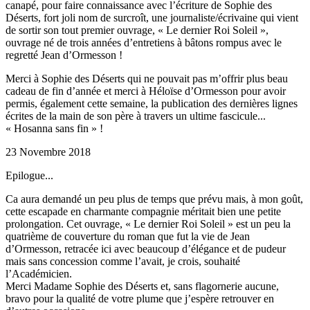
canapé, pour faire connaissance avec l’écriture de Sophie des
Déserts, fort joli nom de surcroît, une journaliste/écrivaine qui vient
de sortir son tout premier ouvrage, « Le dernier Roi Soleil »,
ouvrage né de trois années d’entretiens à bâtons rompus avec le
regretté Jean d’Ormesson !
Merci à Sophie des Déserts qui ne pouvait pas m’offrir plus beau
cadeau de fin d’année et merci à Héloïse d’Ormesson pour avoir
permis, également cette semaine, la publication des dernières lignes
écrites de la main de son père à travers un ultime fascicule...
« Hosanna sans fin » !
23 Novembre 2018
Epilogue...
Ca aura demandé un peu plus de temps que prévu mais, à mon goût,
cette escapade en charmante compagnie méritait bien une petite
prolongation. Cet ouvrage, « Le dernier Roi Soleil » est un peu la
quatrième de couverture du roman que fut la vie de Jean
d’Ormesson, retracée ici avec beaucoup d’élégance et de pudeur
mais sans concession comme l’avait, je crois, souhaité
l’Académicien.
Merci Madame Sophie des Déserts et, sans flagornerie aucune,
bravo pour la qualité de votre plume que j’espère retrouver en