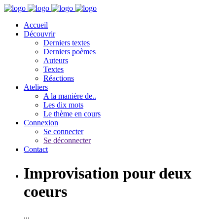
Accueil
Découvrir
Derniers textes
Derniers poèmes
Auteurs
Textes
Réactions
Ateliers
A la manière de..
Les dix mots
Le thème en cours
Connexion
Se connecter
Se déconnecter
Contact
Improvisation pour deux
coeurs
...