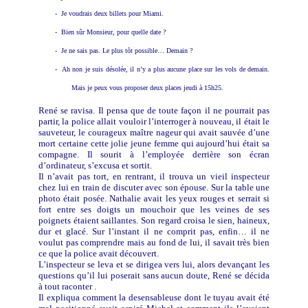
-
Je voudrais deux billets pour Miami.
-
Bien sûr Monsieur, pour quelle date ?
-
Je ne sais pas. Le plus tôt possible… Demain ?
-
Ah non je suis désolée, il n’y a plus aucune place sur les vols de demain.
Mais je peux vous proposer deux places jeudi à 15h25.
René se ravisa. Il pensa que de toute façon il ne pourrait pas
partir, la police allait vouloir l’interroger à nouveau, il était le
sauveteur, le courageux maître nageur qui avait sauvée d’une
mort certaine cette jolie jeune femme qui aujourd’hui était sa
compagne. Il sourit à l’employée derrière son écran
d’ordinateur, s’excusa et sortit.
Il n’avait pas tort, en rentrant, il trouva un vieil inspecteur
chez lui en train de discuter avec son épouse. Sur la table une
photo était posée. Nathalie avait les yeux rouges et serrait si
fort entre ses doigts un mouchoir que les veines de ses
poignets étaient saillantes. Son regard croisa le sien, haineux,
dur et glacé. Sur l’instant il ne comprit pas, enfin… il ne
voulut pas comprendre mais au fond de lui, il savait très bien
ce que la police avait découvert.
L’inspecteur se leva et se dirigea vers lui, alors devançant les
questions qu’il lui poserait sans aucun doute, René se décida
à tout raconter .
Il expliqua comment la desensableuse dont le tuyau avait été