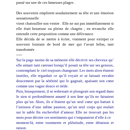
passé sur une de ces fameuses plages .
Des souvenirs emplirent soudainement sa tête et une émotion
sensationnelle
vient chatouiller son ventre . Elle ne sut pas immédiatement si
elle était heureuse ou pleine de chagrin ; en revanche elle
entendit cette proposition comme une délivrance.
Elle décida de se mettre à écrire, vraiment pour extirper ce
souvenir lointain de bord de mer qui l’avait hélas, tant
transformée .
-----
Sur la page morne de sa mémoire elle décrivit ses cheveux qu’
elle aimait tant caresser lorsqu’il posait sa tête sur ses genoux,
contemplant le ciel toujours changeant. Les mots alors étaient
inutiles, elle regardait ce qu’il voyait et se laissait envahir
doucement par la sérénité qui le gagnait, apaisant son cœur
comme une vague douce et tiède.
Puis, brusquement, il se redressait et plongeait son regard dans
le sien si profondément amarré à son âme qu’ils ne faisaient
plus qu’un. Alors, ils n’étaient qu’un seul cœur qui battait à
l’unisson d’une même passion, qu’un seul corps qui roulait
sur le sable fin enchevêtré d’amour. Elle ne trouvait pas les
mots pour décrire ces sentiments qui s’emparaient d’elle à ce
moment-là, entre tourmente et plénitude, entre déraison et
raison.