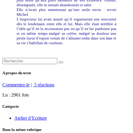
plus seule qu’aux pires moments de son existence. Perdue,
désemparée, elle se sentait abandonnée et salie.
Elle n’avait plus maintenant qu’une seule envie : revoir
Michel.
L’inspecteur lui avait assuré qu’il organiserait une rencontre
dés le lendemain entre elle et lui. Mais elle était terrifiée à
l’idée qu’il ne la reconnaisse pas ou qu’il ne lui pardonne pas
et en même temps malgré sa colère, malgré sa douleur une
petite lueur d’espoir venait de s’allumer enfin dans son âme et
sa vie s’habillait de couleurs.
A propos du texte
Commentez-le
|
5 réactions
Lu : 2961 fois
Catégorie
Atelier d’Ecriture
Dans la même rubrique