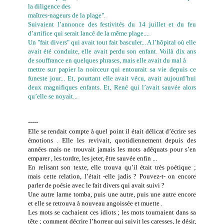
la diligence des
maîtres-nageurs de la plage".
Suivaient l’annonce des festivités du 14 juillet et du feu
d’artifice qui serait lancé de la même plage....
Un "fait divers" qui avait tout fait basculer... A l’hôpital où elle
avait été conduite, elle avait perdu son enfant. Voilà dix ans
de souffrance en quelques phrases, mais elle avait du mal à
mettre sur papier la noirceur qui entourait sa vie depuis ce
funeste jour... Et, pourtant elle avait vécu, avait aujourd’hui
deux magnifiques enfants. Et, René qui l’avait sauvée alors
qu’elle se noyait...
-----
Elle se rendait compte à quel point il était délicat d’écrire ses
émotions . Elle les revivait, quotidiennement depuis des
années mais ne trouvait jamais les mots adéquats pour s’en
emparer , les tordre, les jeter, être sauvée enfin ...
En relisant son texte, elle trouva qu’il était très poétique ;
mais cette relation, l’était -elle jadis ? Pouvez-t- on encore
parler de poésie avec le fait divers qui avait suivi ?
Une autre larme tomba, puis une autre, puis une autre encore
et elle se retrouva à nouveau angoissée et muette .
Les mots se cachaient ces idiots ; les mots tournaient dans sa
tête ; comment décrire l’horreur qui suivit les caresses, le désir,