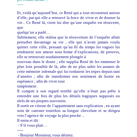
-----
Et, voilà qu’aujourd’hui, ce René qui a tout reconstruit autour
d’elle, par qui elle a retrouvé la force de vivre et de donner la
vie... Ce René là, vient lui dire qu’une enquête est réouverte,
que
quelqu’un a parlé....
Subitement, elle réalisa que la réouverture de l’enquête allait
perturber davantage sa vie ; elle qui n’avait jamais voulu
quitter cette ville, pensant qu’au fil du temps les vagues lui
rendraient son amour sous forme d’explications, de preuves,
elle se retrouvait soudainement plongée à
nouveau dans le doute ; elle supplia René de les emmener le
plus loin possible de là, afin de ne plus subir les assauts de
cette mémoire infernale qui lui tordaient les tripes depuis tant
d’années ; afin de transformer son sentiment de honte en
espérance ; afin de vivre tout
simplement .
Il comprit à son regard terrifié qu’elle n’était pas prête à
entendre une fois de plus les détails tragiques supposés ou
réels de ses propres souvenirs.
Il sortit en vitesse de l’appartement sans explication , en ayant
soin de caresser toutefois sa longue chevelure et se dirigea
vers l’agence de voyage la plus proche ...
Il entra et dit :
- S’il vous plait ...
-----
- Bonjour Monsieur, vous désirez.