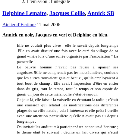
L’émission : l’intégrale
Delphine Lemaire
,
Jacques Collie
,
Annick SB
Atelier d’Ecriture
11 mai 2006
Annick en noir, Jacques en vert et Delphine en bleu.
Elle ne voulait plus vivre ; elle le savait depuis longtemps
.Elle en avait discuté une fois avec le curé du village de sa
grand –mère lors d’une soirée organisée par l’association " La
passerelle ".
Le pauvre homme n’avait pas réussi à apaiser ses
angoisses !Elle ne comprenait pas les mots lumières, couleurs
que les autres trouvaient gais et beaux , qu’ils employaient à
tout bout de champ . Elle avait l’impression d’être en entier
dans du gris, tout le temps, tout le temps et son espoir de
guérir un jour de cette mélancolie s’était évanoui.
Ce jour là, elle faisait la vaisselle en écoutant la radio ; c’était
une émission qui relatait les modifications des différentes
plages de sa ville natale ; cela l’intéressa et elle prêta l’oreille
avec une attention particulière qu’elle n’avait pas eu depuis
longtemps .
On invitait les auditeurs à participer à un concours d’écriture ;
le thème était le suivant : décrire un fait divers qui s’était