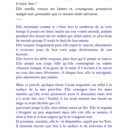
le bien -être ?
Elle renifla, essuya ses larmes et, courageuse, poursuivit
malgré tout, persuadée que ce sursaut serait salvateur.
-----
Elle entendait comme si c’était hier la tendresse de sa voix
lorsqu’il posait ses deux mains sur son ventre arrondi, parlant
pendant des heures de cet enfant qui allait naître, le plus beau
du monde puisqu’il serait le fruit de leur amour.
Elle soupira longuement puis elle reprit le crayon, déterminée
à exorciser pour de bon cette page douloureuse de son
histoire :
Elle écrivit les défis toujours plus fous qu’il aimait se lancer.
Elle aimait son corps hâlé qu’elle contemplait en ombre
chinoise lorsque d’un geste de la main il l’invitait à le suivre
au cour des eaux fiévreuses. A chaque fois, elle le rejoignait,
plus amoureuse que jamais.
Mais ce jour-là, quelque chose l’avait inquiétée, un reflet à la
surface de la mer peut-être. Elle consigna tous les mots
inutiles qu’elle avait prononcés pour le dissuader, mais rien
n’y avait fait. rien ! Entêté, il lui avait montré une bouée au
large et avait décrété que s’il
parvenait jusqu’à elle, leur enfant serait un fils. Elle le regarda
s’éloigner un peu angoissée mais très vite elle se rassura, il
était si fort et si bon nageur qu’il ne craignait rien.
Et pourtant, soudain, elle le vit disparaître, aspiré par les flots.
Il remonta encore une fois à la surface et de nouveau il fut