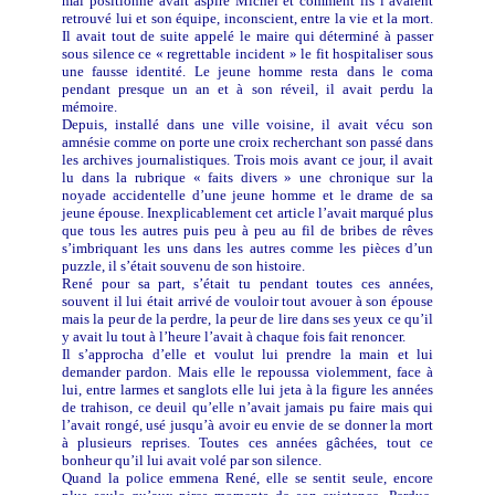
mal positionné avait aspiré Michel et comment ils l’avaient
retrouvé lui et son équipe, inconscient, entre la vie et la mort.
Il avait tout de suite appelé le maire qui déterminé à passer
sous silence ce « regrettable incident » le fit hospitaliser sous
une fausse identité. Le jeune homme resta dans le coma
pendant presque un an et à son réveil, il avait perdu la
mémoire.
Depuis, installé dans une ville voisine, il avait vécu son
amnésie comme on porte une croix recherchant son passé dans
les archives journalistiques. Trois mois avant ce jour, il avait
lu dans la rubrique « faits divers » une chronique sur la
noyade accidentelle d’une jeune homme et le drame de sa
jeune épouse. Inexplicablement cet article l’avait marqué plus
que tous les autres puis peu à peu au fil de bribes de rêves
s’imbriquant les uns dans les autres comme les pièces d’un
puzzle, il s’était souvenu de son histoire.
René pour sa part, s’était tu pendant toutes ces années,
souvent il lui était arrivé de vouloir tout avouer à son épouse
mais la peur de la perdre, la peur de lire dans ses yeux ce qu’il
y avait lu tout à l’heure l’avait à chaque fois fait renoncer.
Il s’approcha d’elle et voulut lui prendre la main et lui
demander pardon. Mais elle le repoussa violemment, face à
lui, entre larmes et sanglots elle lui jeta à la figure les années
de trahison, ce deuil qu’elle n’avait jamais pu faire mais qui
l’avait rongé, usé jusqu’à avoir eu envie de se donner la mort
à plusieurs reprises. Toutes ces années gâchées, tout ce
bonheur qu’il lui avait volé par son silence.
Quand la police emmena René, elle se sentit seule, encore