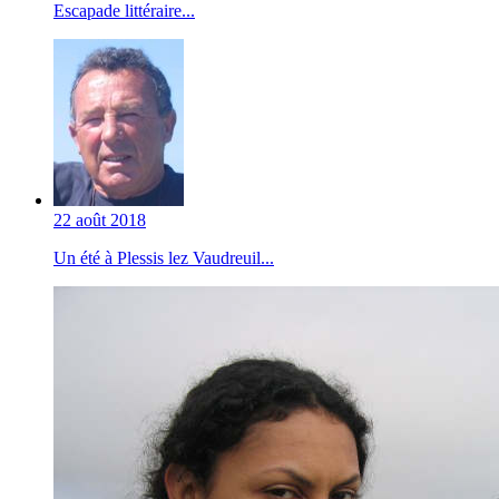
Escapade littéraire...
22 août 2018
Un été à Plessis lez Vaudreuil...