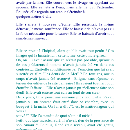
avalé par la mer. Elle courut vers le rivage en appelant au
secours. Elle se jeta à l’eau, mais elle ne put l’atteindre.
Épuisée, elle regarda son amour s’éteindre à
quelques mètres d’elle.
Elle s’arrêta à nouveau d’écrire. Elle ressentait la même
détresse, la même souffrance. Elle se haïssait de n’avoir pas eu
la force nécessaire pour le sauver. Elle se haïssait d’avoir tout
simplement survécu.
-----
Elle se revoit à l’hôpital, alors qu’elle avait tout perdu ! Ces
images qui la hantaient..... cette forme, cette ombre grise....
Oh, on lui avait assuré que ce n’était pas possible, qu’aucun
de ces prédateurs d’homme n’avait jamais été vu dans ces
contrées..... Etait-elle conditionnée par l’émotion que lui avait
suscitée ce film "Les dents de la Mer" ? En tout cas, aucun
corps n’avait jamais été retrouvé ! Enigme sans réponse, et
terreur des édiles de la cité balnéaire ! Ils avaient tout fait pour
étouffer l’affaire.... Elle n’avait jamais pu réellement faire son
deuil. Elle avait enterré tout cela au fond de son cœur !
Deux jours, trois jours, une semaine plus tard.... elle n’avait
jamais su, un homme était entré dans sa chambre, avec un
bouquet à la main. On lui a dit :"C’est le maître-nageur qui
vous a
sauvé !". Elle l’a maudit, de quoi s’était-il mêlé !
Petit, quoique musclé, râblé, il n’avait rien de la prestance de
son Amour !! Et puis, René était revenu, avait été gentil,
prévenant même....