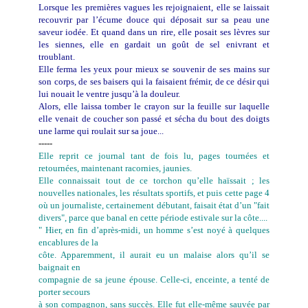
Lorsque les premières vagues les rejoignaient, elle se laissait
recouvrir par l’écume douce qui déposait sur sa peau une
saveur iodée. Et quand dans un rire, elle posait ses lèvres sur
les siennes, elle en gardait un goût de sel enivrant et
troublant.
Elle ferma les yeux pour mieux se souvenir de ses mains sur
son corps, de ses baisers qui la faisaient frémir, de ce désir qui
lui nouait le ventre jusqu’à la douleur.
Alors, elle laissa tomber le crayon sur la feuille sur laquelle
elle venait de coucher son passé et sécha du bout des doigts
une larme qui roulait sur sa joue...
-----
Elle reprit ce journal tant de fois lu, pages tournées et
retournées, maintenant racornies, jaunies.
Elle connaissait tout de ce torchon qu’elle haïssait ; les
nouvelles nationales, les résultats sportifs, et puis cette page 4
où un journaliste, certainement débutant, faisait état d’un "fait
divers", parce que banal en cette période estivale sur la côte....
" Hier, en fin d’après-midi, un homme s’est noyé à quelques
encablures de la
côte. Apparemment, il aurait eu un malaise alors qu’il se
baignait en
compagnie de sa jeune épouse. Celle-ci, enceinte, a tenté de
porter secours
à son compagnon, sans succès. Elle fut elle-même sauvée par