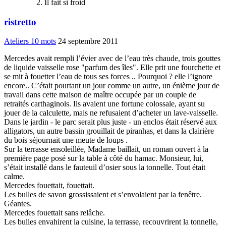
Il fait si froid
ristretto
Ateliers 10 mots
24 septembre 2011
Mercedes avait rempli l’évier avec de l’eau très chaude, trois gouttes
de liquide vaisselle rose "parfum des îles". Elle prit une fourchette et
se mit à fouetter l’eau de tous ses forces .. Pourquoi ? elle l’ignore
encore.. C’était pourtant un jour comme un autre, un énième jour de
travail dans cette maison de maître occupée par un couple de
retraités carthaginois. Ils avaient une fortune colossale, ayant su
jouer de la calculette, mais ne refusaient d’acheter un lave-vaisselle.
Dans le jardin - le parc serait plus juste - un enclos était réservé aux
alligators, un autre bassin grouillait de piranhas, et dans la clairière
du bois séjournait une meute de loups .
Sur la terrasse ensoleillée, Madame baillait, un roman ouvert à la
première page posé sur la table à côté du hamac. Monsieur, lui,
s’était installé dans le fauteuil d’osier sous la tonnelle. Tout était
calme.
Mercedes fouettait, fouettait.
Les bulles de savon grossissaient et s’envolaient par la fenêtre.
Géantes.
Mercedes fouettait sans relâche.
Les bulles envahirent la cuisine, la terrasse, recouvrirent la tonnelle,