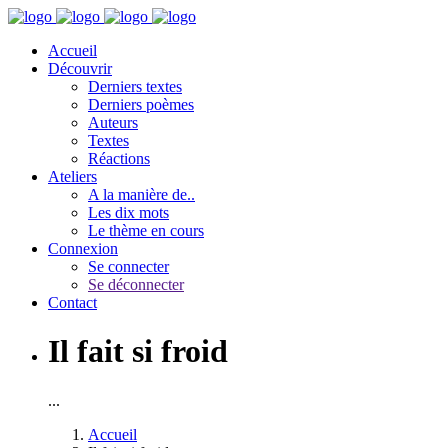
Accueil
Découvrir
Derniers textes
Derniers poèmes
Auteurs
Textes
Réactions
Ateliers
A la manière de..
Les dix mots
Le thème en cours
Connexion
Se connecter
Se déconnecter
Contact
Il fait si froid
...
Accueil