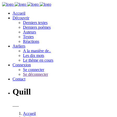
Accueil
Découvrir
Derniers textes
Derniers poèmes
Auteurs
Textes
Réactions
Ateliers
A la manière de..
Les dix mots
Le thème en cours
Connexion
Se connecter
Se déconnecter
Contact
Quill
___
Accueil