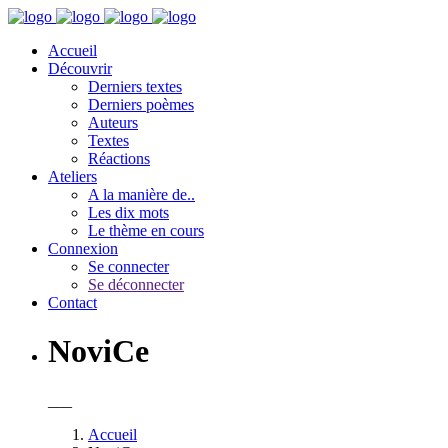
Accueil
Découvrir
Derniers textes
Derniers poèmes
Auteurs
Textes
Réactions
Ateliers
A la manière de..
Les dix mots
Le thème en cours
Connexion
Se connecter
Se déconnecter
Contact
NoviCe
___
Accueil