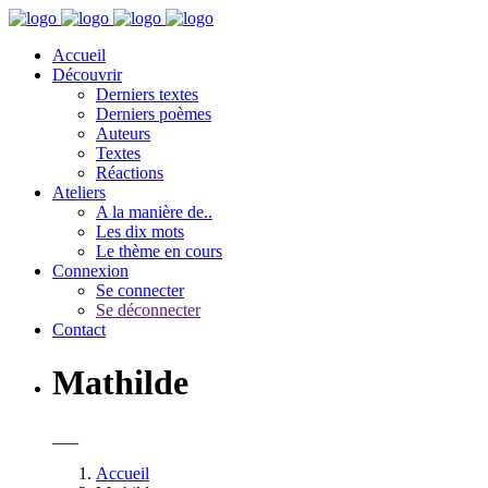
Accueil
Découvrir
Derniers textes
Derniers poèmes
Auteurs
Textes
Réactions
Ateliers
A la manière de..
Les dix mots
Le thème en cours
Connexion
Se connecter
Se déconnecter
Contact
Mathilde
___
Accueil