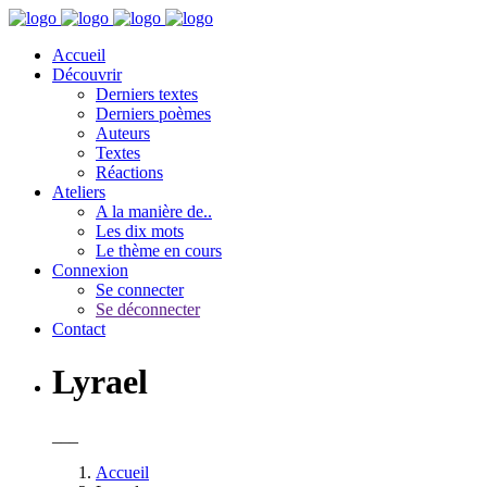
Accueil
Découvrir
Derniers textes
Derniers poèmes
Auteurs
Textes
Réactions
Ateliers
A la manière de..
Les dix mots
Le thème en cours
Connexion
Se connecter
Se déconnecter
Contact
Lyrael
___
Accueil