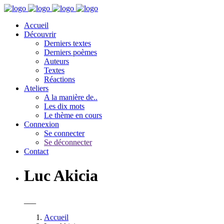
Accueil
Découvrir
Derniers textes
Derniers poèmes
Auteurs
Textes
Réactions
Ateliers
A la manière de..
Les dix mots
Le thème en cours
Connexion
Se connecter
Se déconnecter
Contact
Luc Akicia
___
Accueil