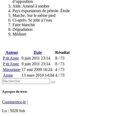
d’opposition
Aide. Amené à tomber
Pays exportateurs de pétrole. Étoile
Marche. Sur le même pied
Ci-après. Se jette à l’eau
Faire blanchir
Dégradation
Médium
Auteur
Date
Résultat
P tit Ange
9 juin 2011 23:14
8 / 73
P tit Ange
9 juin 2011 23:14
8 / 73
Maouriane
17 mai 2009 16:24
4 / 73
Annie
13 mars 2010 14:04
4 / 73
A propos du texte
Commentez-le
|
Lu : 5028 fois