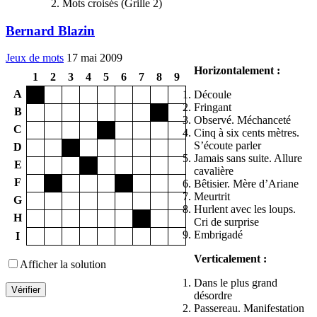
Mots croisés (Grille 2)
Bernard Blazin
Jeux de mots
17 mai 2009
Horizontalement :
1
2
3
4
5
6
7
8
9
A
*
Découle
Fringant
B
*
Observé. Méchanceté
C
*
Cinq à six cents mètres.
S’écoute parler
D
*
Jamais sans suite. Allure
E
*
cavalière
F
*
*
Bêtisier. Mère d’Ariane
Meurtrit
G
Hurlent avec les loups.
H
*
Cri de surprise
Embrigadé
I
Verticalement :
Afficher la solution
Dans le plus grand
désordre
Passereau. Manifestation