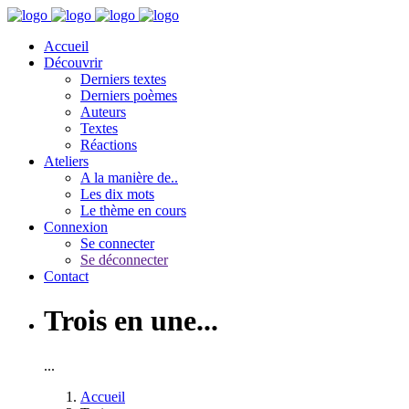
Accueil
Découvrir
Derniers textes
Derniers poèmes
Auteurs
Textes
Réactions
Ateliers
A la manière de..
Les dix mots
Le thème en cours
Connexion
Se connecter
Se déconnecter
Contact
Trois en une...
...
Accueil