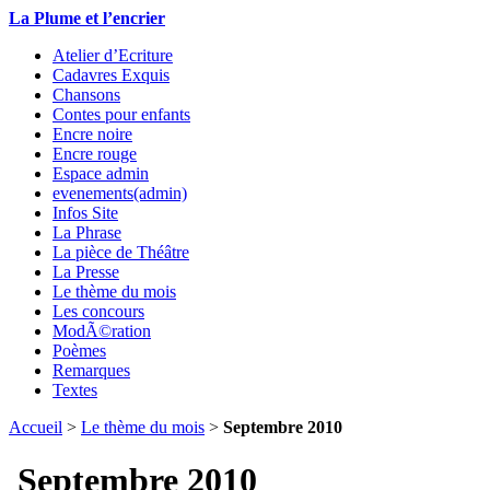
La Plume et l’encrier
Atelier d’Ecriture
Cadavres Exquis
Chansons
Contes pour enfants
Encre noire
Encre rouge
Espace admin
evenements(admin)
Infos Site
La Phrase
La pièce de Théâtre
La Presse
Le thème du mois
Les concours
ModÃ©ration
Poèmes
Remarques
Textes
Accueil
>
Le thème du mois
>
Septembre 2010
Septembre 2010