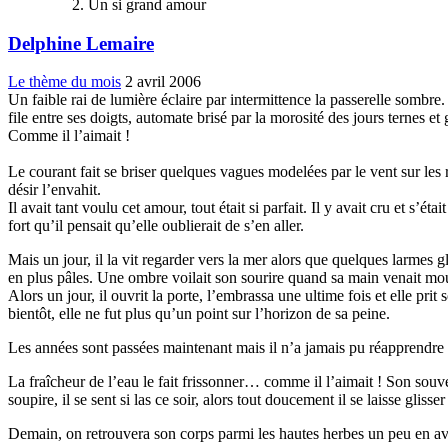
Un si grand amour
Delphine Lemaire
Le thème du mois
2 avril 2006
Un faible rai de lumière
éclaire par intermittence la passerelle sombre
file entre ses doigts, automate brisé par la morosité des jours ternes et 
Comme il l’aimait !
Le courant fait se briser quelques vagues modelées par le vent sur les r
désir l’envahit.
Il avait tant voulu cet amour, tout était si parfait. Il y avait cru et s’é
fort qu’il pensait qu’elle oublierait de s’en aller.
Mais un jour, il la vit regarder vers la mer alors que quelques larmes g
en plus pâles. Une ombre voilait son sourire quand sa main venait mourir
Alors un jour, il ouvrit la porte, l’embrassa une ultime fois et elle prit 
bientôt, elle ne fut plus qu’un point sur l’horizon de sa peine.
Les années sont passées maintenant mais il n’a jamais pu réapprendre à 
La fraîcheur de l’eau le fait frissonner… comme il l’aimait ! Son souveni
soupire, il se sent si las ce soir, alors tout doucement il se laisse gliss
Demain, on retrouvera son corps parmi les hautes herbes un peu en ava