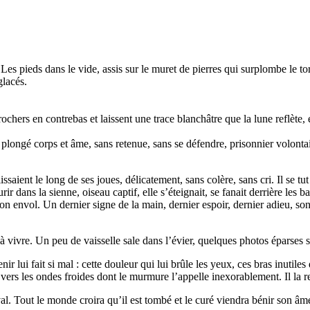
. Les pieds dans le vide, assis sur le muret de pierres qui surplombe le 
glacés.
ochers en contrebas et laissent une trace blanchâtre que la lune reflète, é
tait plongé corps et âme, sans retenue, sans se défendre, prisonnier volontai
lissaient le long de ses joues, délicatement, sans colère, sans cri. Il se
 dans la sienne, oiseau captif, elle s’éteignait, se fanait derrière les 
son envol. Un dernier signe de la main, dernier espoir, dernier adieu, son c
vivre. Un peu de vaisselle sale dans l’évier, quelques photos éparses sur
r lui fait si mal : cette douleur qui lui brûle les yeux, ces bras inutile
er vers les ondes froides dont le murmure l’appelle inexorablement. Il la re
l. Tout le monde croira qu’il est tombé et le curé viendra bénir son âm