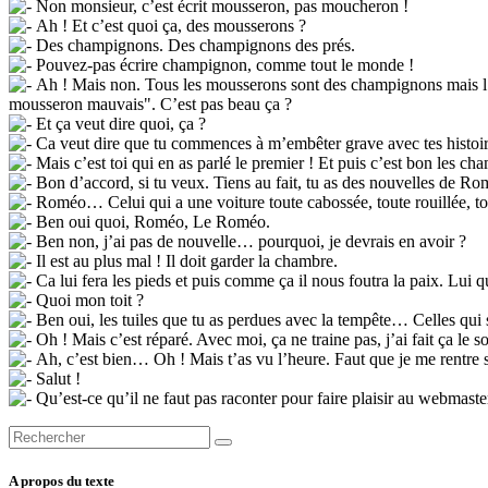
Non monsieur, c’est écrit mousseron, pas moucheron !
Ah ! Et c’est quoi ça, des mousserons ?
Des champignons. Des champignons des prés.
Pouvez-pas écrire champignon, comme tout le monde !
Ah ! Mais non. Tous les mousserons sont des champignons mais l’in
mousseron mauvais". C’est pas beau ça ?
Et ça veut dire quoi, ça ?
Ca veut dire que tu commences à m’embêter grave avec tes histoire
Mais c’est toi qui en as parlé le premier ! Et puis c’est bon les cham
Bon d’accord, si tu veux. Tiens au fait, tu as des nouvelles de Ro
Roméo… Celui qui a une voiture toute cabossée, toute rouillée, tout
Ben oui quoi, Roméo, Le Roméo.
Ben non, j’ai pas de nouvelle… pourquoi, je devrais en avoir ?
Il est au plus mal ! Il doit garder la chambre.
Ca lui fera les pieds et puis comme ça il nous foutra la paix. Lui q
Quoi mon toit ?
Ben oui, les tuiles que tu as perdues avec la tempête… Celles qui
Oh ! Mais c’est réparé. Avec moi, ça ne traine pas, j’ai fait ça le 
Ah, c’est bien… Oh ! Mais t’as vu l’heure. Faut que je me rentre si
Salut !
Qu’est-ce qu’il ne faut pas raconter pour faire plaisir au webmast
A propos du texte