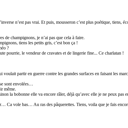
verse n’est pas vrai. Et puis, mousseron c’est plus poétique, tiens, é
s de champignons, je n’ai pas que cela à faire.
pignons, tiens les petits gris, c’est bon ça !
méo ?
e pourrie, le vendeur de cravates et de lingerie fine... Ce charlatan !
ui voulait partir en guerre contre les grandes surfaces en faisant les mar
 se sont envolées…
soir même.
non la bobonne elle va encore râler, déjà qu’avec elle je ne peux pas en 
er… Ca vole bas… Au ras des pâquerettes. Tiens, voila que je fais encor