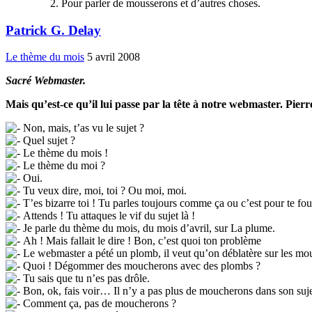
Pour parler de mousserons et d’autres choses.
Patrick G. Delay
Le thème du mois
5 avril 2008
Sacré Webmaster.
Mais qu’est-ce qu’il lui passe par la tête à notre webmaster. Pierr
Non, mais, t’as vu le sujet ?
Quel sujet ?
Le thème du mois !
Le thème du moi ?
Oui.
Tu veux dire, moi, toi ? Ou moi, moi.
T’es bizarre toi ! Tu parles toujours comme ça ou c’est pour te fou
Attends ! Tu attaques le vif du sujet là !
Je parle du thème du mois, du mois d’avril, sur La plume.
Ah ! Mais fallait le dire ! Bon, c’est quoi ton problème
Le webmaster a pété un plomb, il veut qu’on déblatère sur les mo
Quoi ! Dégommer des moucherons avec des plombs ?
Tu sais que tu n’es pas drôle.
Bon, ok, fais voir… Il n’y a pas plus de moucherons dans son suje
Comment ça, pas de moucherons ?