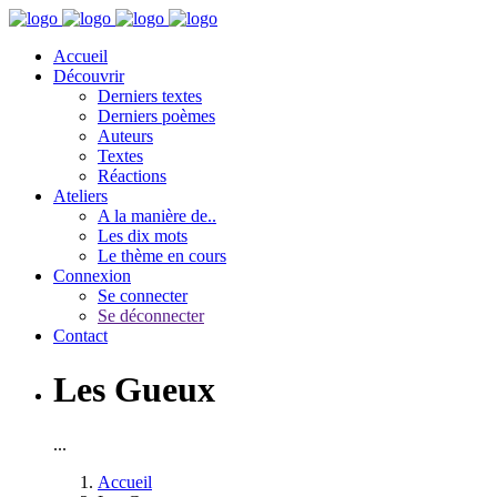
Accueil
Découvrir
Derniers textes
Derniers poèmes
Auteurs
Textes
Réactions
Ateliers
A la manière de..
Les dix mots
Le thème en cours
Connexion
Se connecter
Se déconnecter
Contact
Les Gueux
...
Accueil