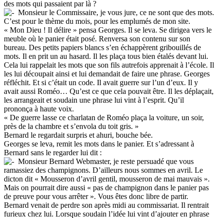
des mots qui passaient par là ?
Monsieur le Commissaire, je vous jure, ce ne sont que des mots.
C’est pour le thème du mois, pour les emplumés de mon site.
« Mon Dieu ! Il délire » pensa Georges. Il se leva. Se dirigea vers le
meuble où le panier était posé. Renversa son contenu sur son
bureau. Des petits papiers blancs s’en échappèrent gribouillés de
mots. Il en prit un au hasard. Il les plaça tous bien étalés devant lui.
Cela lui rappelait les mots que son fils autrefois apprenait à l’école. Il
les lui découpait ainsi et lui demandait de faire une phrase. Georges
réfléchit. Et si c’était un code. Il avait guerre sur l’un d’eux. Il y
avait aussi Roméo… Qu’est ce que cela pouvait être. Il les déplaçait,
les arrangeait et soudain une phrase lui vint à l’esprit. Qu’il
prononça à haute voix.
« De guerre lasse ce charlatan de Roméo plaça la voiture, un soir,
près de la chambre et s’envola du toit gris. »
Bernard le regardait surpris et ahuri, bouche bée.
Georges se leva, remit les mots dans le panier. Et s’adressant à
Bernard sans le regarder lui dit :
Monsieur Bernard Webmaster, je reste persuadé que vous
ramassiez des champignons. D’ailleurs nous sommes en avril. Le
dicton dit « Mousseron d’avril gentil, mousseron de mai mauvais ».
Mais on pourrait dire aussi « pas de champignon dans le panier pas
de preuve pour vous arrêter ». Vous êtes donc libre de partir.
Bernard venait de perdre son après midi au commissariat. Il rentrait
furieux chez lui. Lorsque soudain l’idée lui vint d’ajouter en phrase