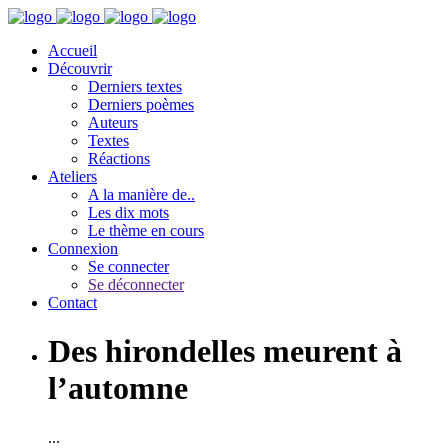
Accueil
Découvrir
Derniers textes
Derniers poèmes
Auteurs
Textes
Réactions
Ateliers
A la manière de..
Les dix mots
Le thème en cours
Connexion
Se connecter
Se déconnecter
Contact
Des hirondelles meurent à
l’automne
...