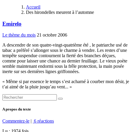
Accueil
Des hirondelles meurent à l’automne
Emirelo
Le thème du mois
21 octobre 2006
A descendre de son quatre-vingt-quatrième été , le patriarche usé de
tabac a préféré s’allonger sous le charme à vendre. Les restes d’une
tempête suspendue contournent la fierté des branches déçues,
comme pour laisser une chance au dernier feuillage. Le vieux poète
semble maintenant endormi sous la frêle protection, la main posée
inerte sur ses dernières lignes griffonnées.
« Même si par essence le temps s’est acharné à courber mon désir, je
t’ai aimé de la pluie jusqu’au vent... »
A propos du texte
Commentez-le
|
6 réactions
Lu : 1974 fois