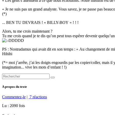
« Les gens s’attendent à ce que nous échouions. Notre mission est de d
« Je ne suis pas un grand analyste. Vous savez, je ne passe pas beauc
(*)
... BEN TU DEVRAIS ! « BILLY-BOY » ! ! !
Alors, tu me crois maintenant ?
Tu me crois quand je te dis qu’on peut tous espérer devenir quelqu’un d
DDDD
PS : Nostradamus qui avait dit en son temps : « Au changement de mill
Hihihi
(*= moi j’arrête, j’ai les doigts engourdis par les copier/coller, mais il
imagination... vive les mots d’enfant ! !)
A propos du texte
Commentez-le
|
7 réactions
Lu : 2090 fois