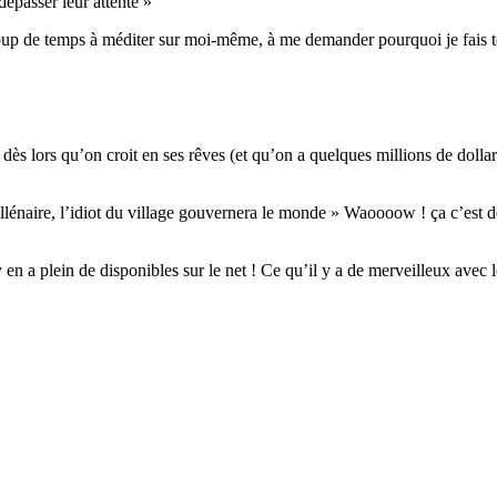
épasser leur attente »
oup de temps à méditer sur moi-même, à me demander pourquoi je fais te
ès lors qu’on croit en ses rêves (et qu’on a quelques millions de dollars
énaire, l’idiot du village gouvernera le monde » Waoooow ! ça c’est de
 y en a plein de disponibles sur le net ! Ce qu’il y a de merveilleux avec 