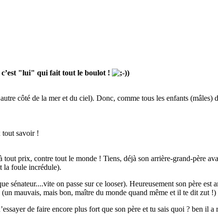
 c’est "lui" qui fait tout le boulot !
)
’autre côté de la mer et du ciel). Donc, comme tous les enfants (mâles) d
 tout savoir !
à tout prix, contre tout le monde ! Tiens, déjà son arrière-grand-père avai
 la foule incrédule).
ue sénateur....vite on passe sur ce looser). Heureusement son père est arr
 (un mauvais, mais bon, maître du monde quand même et il te dit zut !)
ssayer de faire encore plus fort que son père et tu sais quoi ? ben il a ré