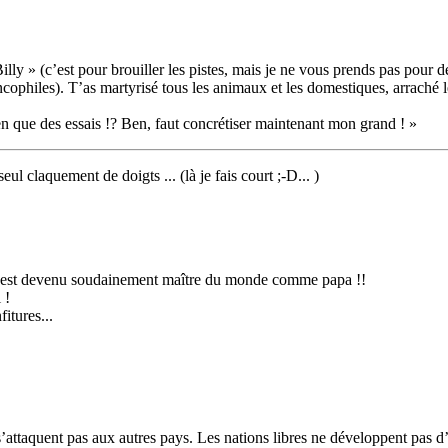
Billy » (c’est pour brouiller les pistes, mais je ne vous prends pas pour 
cophiles). T’as martyrisé tous les animaux et les domestiques, arraché les
rien que des essais !? Ben, faut concrétiser maintenant mon grand ! »
l claquement de doigts ... (là je fais court ;-D... )
 l’est devenu soudainement maître du monde comme papa !!
 !
itures...
 s’attaquent pas aux autres pays. Les nations libres ne développent pas 