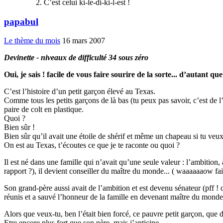
C’est celui ki-le-di-ki-l-est !
papabul
Le thème du mois
16 mars 2007
Devinette - niveaux de difficulté 34 sous zéro
Oui, je sais ! facile de vous faire sourire de la sorte... d’autant que
C’est l’histoire d’un petit garçon élevé au Texas.
Comme tous les petits garçons de là bas (tu peux pas savoir, c’est de l
paire de colt en plastique.
Quoi ?
Bien sûr !
Bien sûr qu’il avait une étoile de shérif et même un chapeau si tu veux
On est au Texas, t’écoutes ce que je te raconte ou quoi ?
Il est né dans une famille qui n’avait qu’une seule valeur : l’ambition, 
rapport ?), il devient conseiller du maître du monde... ( waaaaaaow fait
Son grand-père aussi avait de l’ambition et est devenu sénateur (pff ! q
réunis et a sauvé l’honneur de la famille en devenant maître du monde
Alors que veux-tu, ben l’était bien forcé, ce pauvre petit garçon, que d’e
Etre encore plus fort que son père, mais j’anticipe..