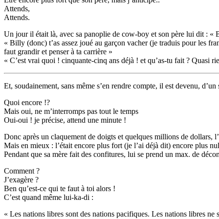
Attends,
Attends.
Un jour il était là, avec sa panoplie de cow-boy et son père lui dit : « 
« Billy (donc) t’as assez joué au garçon vacher (je traduis pour les fran
faut grandir et penser à ta carrière »
« C’est vrai quoi ! cinquante-cinq ans déjà ! et qu’as-tu fait ? Quasi 
Et, soudainement, sans même s’en rendre compte, il est devenu, d’un seu
Quoi encore !?
Mais oui, ne m’interromps pas tout le temps
Oui-oui ! je précise, attend une minute !
Donc après un claquement de doigts et quelques millions de dollars,
Mais en mieux : l’était encore plus fort (je l’ai déjà dit) encore plus nul
Pendant que sa mère fait des confitures, lui se prend un max. de déconf
Comment ?
J’exagère ?
Ben qu’est-ce qui te faut à toi alors !
C’est quand même lui-ka-di :
« Les nations libres sont des nations pacifiques. Les nations libres ne