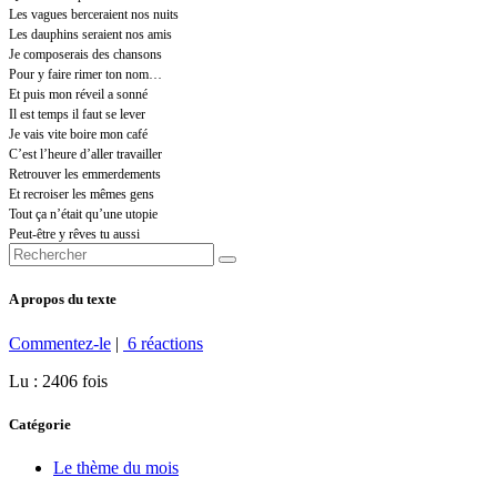
Les vagues berceraient nos nuits
Les dauphins seraient nos amis
Je composerais des chansons
Pour y faire rimer ton nom…
Et puis mon réveil a sonné
Il est temps il faut se lever
Je vais vite boire mon café
C’est l’heure d’aller travailler
Retrouver les emmerdements
Et recroiser les mêmes gens
Tout ça n’était qu’une utopie
Peut-être y rêves tu aussi
A propos du texte
Commentez-le
|
6 réactions
Lu : 2406 fois
Catégorie
Le thème du mois