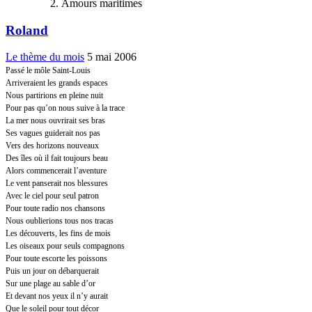
Amours maritimes
Roland
Le thème du mois
5 mai 2006
Passé le môle Saint-Louis
Arriveraient les grands espaces
Nous partirions en pleine nuit
Pour pas qu’on nous suive à la trace
La mer nous ouvrirait ses bras
Ses vagues guiderait nos pas
Vers des horizons nouveaux
Des îles où il fait toujours beau
Alors commencerait l’aventure
Le vent panserait nos blessures
Avec le ciel pour seul patron
Pour toute radio nos chansons
Nous oublierions tous nos tracas
Les découverts, les fins de mois
Les oiseaux pour seuls compagnons
Pour toute escorte les poissons
Puis un jour on débarquerait
Sur une plage au sable d’or
Et devant nos yeux il n’y aurait
Que le soleil pour tout décor