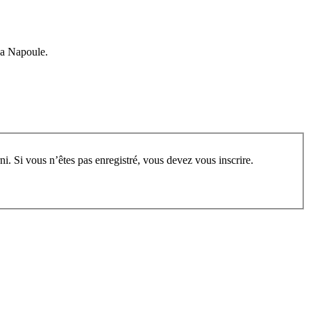
 La Napoule.
rum, vous devez vous enregistrer au préalable. Merci d’indiquer ci-dessous l’identifiant personnel qui vous a été fourni. Si vous n’êtes pas enregistré, vous devez vous inscrire.