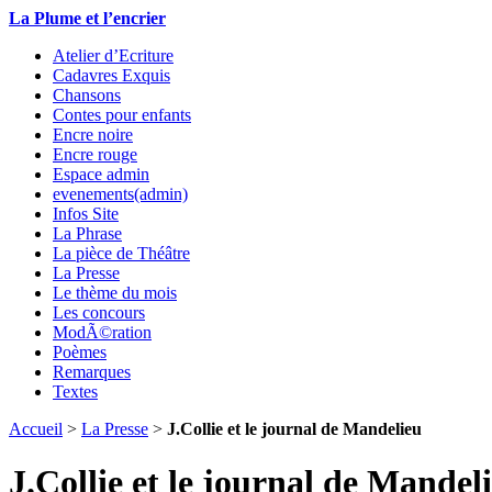
La Plume et l’encrier
Atelier d’Ecriture
Cadavres Exquis
Chansons
Contes pour enfants
Encre noire
Encre rouge
Espace admin
evenements(admin)
Infos Site
La Phrase
La pièce de Théâtre
La Presse
Le thème du mois
Les concours
ModÃ©ration
Poèmes
Remarques
Textes
Accueil
>
La Presse
>
J.Collie et le journal de Mandelieu
J.Collie et le journal de Mandel