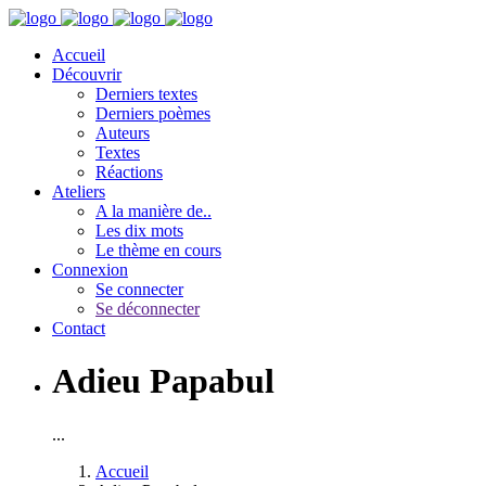
Accueil
Découvrir
Derniers textes
Derniers poèmes
Auteurs
Textes
Réactions
Ateliers
A la manière de..
Les dix mots
Le thème en cours
Connexion
Se connecter
Se déconnecter
Contact
Adieu Papabul
...
Accueil