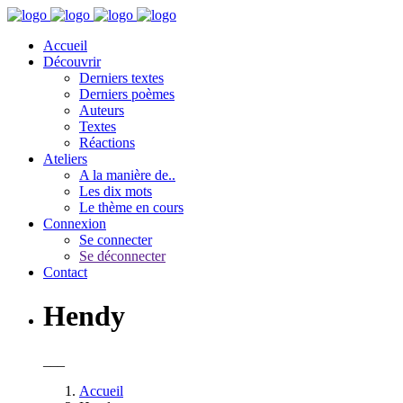
Accueil
Découvrir
Derniers textes
Derniers poèmes
Auteurs
Textes
Réactions
Ateliers
A la manière de..
Les dix mots
Le thème en cours
Connexion
Se connecter
Se déconnecter
Contact
Hendy
___
Accueil