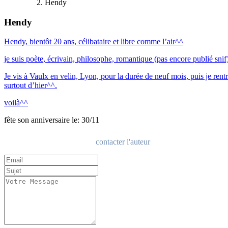
Hendy
Hendy
Hendy, bientôt 20 ans, célibataire et libre comme l’air^^
je suis poète, écrivain, philosophe, romantique (pas encore publié snif)
Je vis à Vaulx en velin, Lyon, pour la durée de neuf mois, puis je ren
surtout d’hier^^.
voilà^^
fête son anniversaire le: 30/11
contacter l'auteur