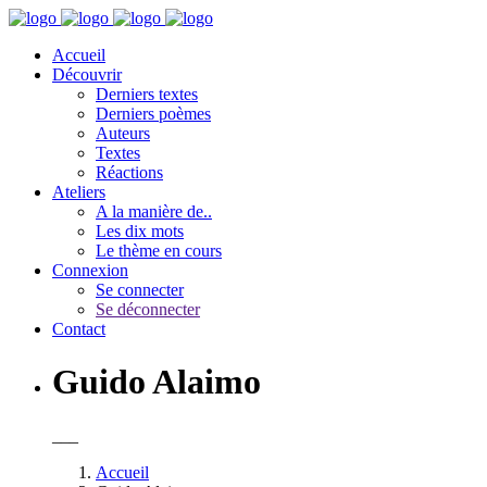
Accueil
Découvrir
Derniers textes
Derniers poèmes
Auteurs
Textes
Réactions
Ateliers
A la manière de..
Les dix mots
Le thème en cours
Connexion
Se connecter
Se déconnecter
Contact
Guido Alaimo
___
Accueil