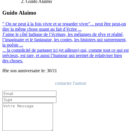
Guido Alaimo
Guido Alaimo
" On ne peut à la fois vivre et se regarder vivre"... peut être peut-on
dire la même chose quant au fait d’écrire ...
J’aime le côté ludique de l’écriture, les mélanges de rêve et réalité,
l’imaginaire et le fantasque, les contes, les histoires qui surprennent,
la poésie ...
... la complicité de partager ici (et ailleurs) qui, comme tout ce qui est
précieux, est rare, et aussi l’humour qui permet de relativiser bien
des choses.
fête son anniversaire le: 30/11
contacter l'auteur