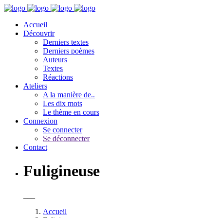
Accueil
Découvrir
Derniers textes
Derniers poèmes
Auteurs
Textes
Réactions
Ateliers
A la manière de..
Les dix mots
Le thème en cours
Connexion
Se connecter
Se déconnecter
Contact
Fuligineuse
___
Accueil