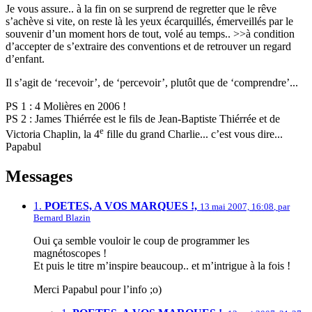
Je vous assure.. à la fin on se surprend de regretter que le rêve
s’achève si vite, on reste là les yeux écarquillés, émerveillés par le
souvenir d’un moment hors de tout, volé au temps.. >>à condition
d’accepter de s’extraire des conventions et de retrouver un regard
d’enfant.
Il s’agit de ‘recevoir’, de ‘percevoir’, plutôt que de ‘comprendre’...
PS 1 : 4 Molières en 2006 !
PS 2 : James Thiérrée est le fils de Jean-Baptiste Thiérrée et de
e
Victoria Chaplin, la 4
fille du grand Charlie... c’est vous dire...
Papabul
Messages
1.
POETES, A VOS MARQUES !,
13 mai 2007, 16:08
,
par
Bernard Blazin
Oui ça semble vouloir le coup de programmer les
magnétoscopes !
Et puis le titre m’inspire beaucoup.. et m’intrigue à la fois !
Merci Papabul pour l’info ;o)