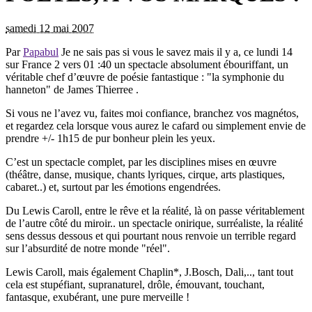
samedi 12 mai 2007
Par
Papabul
Je ne sais pas si vous le savez mais il y a, ce lundi 14
sur France 2 vers 01 :40 un spectacle absolument ébouriffant, un
véritable chef d’œuvre de poésie fantastique : "la symphonie du
hanneton" de James Thierree .
Si vous ne l’avez vu, faites moi confiance, branchez vos magnétos,
et regardez cela lorsque vous aurez le cafard ou simplement envie de
prendre +/- 1h15 de pur bonheur plein les yeux.
C’est un spectacle complet, par les disciplines mises en œuvre
(théâtre, danse, musique, chants lyriques, cirque, arts plastiques,
cabaret..) et, surtout par les émotions engendrées.
Du Lewis Caroll, entre le rêve et la réalité, là on passe véritablement
de l’autre côté du miroir.. un spectacle onirique, surréaliste, la réalité
sens dessus dessous et qui pourtant nous renvoie un terrible regard
sur l’absurdité de notre monde "réel".
Lewis Caroll, mais également Chaplin*, J.Bosch, Dali,.., tant tout
cela est stupéfiant, supranaturel, drôle, émouvant, touchant,
fantasque, exubérant, une pure merveille !