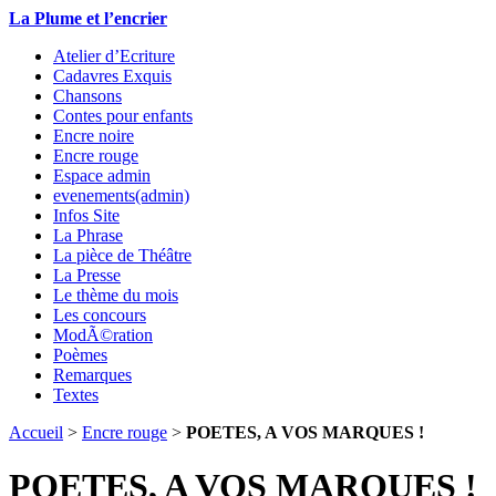
La Plume et l’encrier
Atelier d’Ecriture
Cadavres Exquis
Chansons
Contes pour enfants
Encre noire
Encre rouge
Espace admin
evenements(admin)
Infos Site
La Phrase
La pièce de Théâtre
La Presse
Le thème du mois
Les concours
ModÃ©ration
Poèmes
Remarques
Textes
Accueil
>
Encre rouge
>
POETES, A VOS MARQUES !
POETES, A VOS MARQUES !