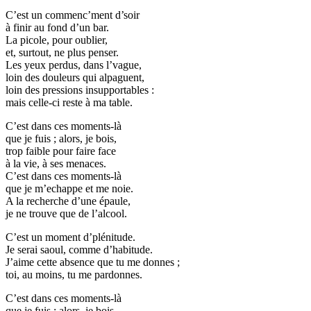
C’est un commenc’ment d’soir
à finir au fond d’un bar.
La picole, pour oublier,
et, surtout, ne plus penser.
Les yeux perdus, dans l’vague,
loin des douleurs qui alpaguent,
loin des pressions insupportables :
mais celle-ci reste à ma table.
C’est dans ces moments-là
que je fuis ; alors, je bois,
trop faible pour faire face
à la vie, à ses menaces.
C’est dans ces moments-là
que je m’echappe et me noie.
A la recherche d’une épaule,
je ne trouve que de l’alcool.
C’est un moment d’plénitude.
Je serai saoul, comme d’habitude.
J’aime cette absence que tu me donnes ;
toi, au moins, tu me pardonnes.
C’est dans ces moments-là
que je fuis ; alors, je bois,