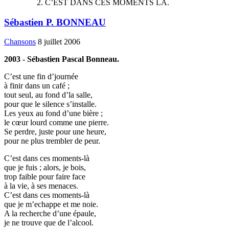
C’EST DANS CES MOMENTS LA.
Sébastien P. BONNEAU
Chansons
8 juillet 2006
2003 - Sébastien Pascal Bonneau.
C’est une fin d’journée
à finir dans un café ;
tout seul, au fond d’la salle,
pour que le silence s’installe.
Les yeux au fond d’une bière ;
le cœur lourd comme une pierre.
Se perdre, juste pour une heure,
pour ne plus trembler de peur.
C’est dans ces moments-là
que je fuis ; alors, je bois,
trop faible pour faire face
à la vie, à ses menaces.
C’est dans ces moments-là
que je m’echappe et me noie.
A la recherche d’une épaule,
je ne trouve que de l’alcool.