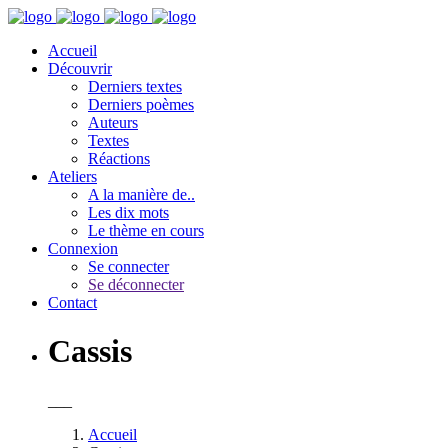
Accueil
Découvrir
Derniers textes
Derniers poèmes
Auteurs
Textes
Réactions
Ateliers
A la manière de..
Les dix mots
Le thème en cours
Connexion
Se connecter
Se déconnecter
Contact
Cassis
___
Accueil