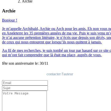
Archie
Archie
Bonjour !
Je m’appelle Archibald, Archie ou Arch pour les amis. Eh non vous ne rêve
en Angleterre les 35 premières années de ma vie. Puis je suis venu m’ét
Je n’ai aucune prétention littéraire, je n’écris que depuis son décès, u
de ceux qui nous entourent que lorsqu’ils nous quittent à jamais.
Au fil de mes recherches, je suis tombé un jour par hasard sur ce site q
qui m’ont fait comprendre que là était ma place, auprès de vous.
fête son anniversaire le: 30/11
contacter l'auteur