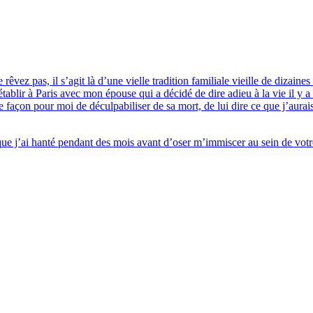
z pas, il s’agit là d’une vielle tradition familiale vieille de dizaines d
ablir à Paris avec mon épouse qui a décidé de dire adieu à la vie il y a
ne façon pour moi de déculpabiliser de sa mort, de lui dire ce que j’aurai
ue j’ai hanté pendant des mois avant d’oser m’immiscer au sein de votre in