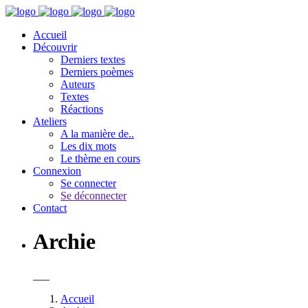
Accueil
Découvrir
Derniers textes
Derniers poèmes
Auteurs
Textes
Réactions
Ateliers
A la manière de..
Les dix mots
Le thème en cours
Connexion
Se connecter
Se déconnecter
Contact
Archie
___
Accueil