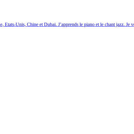
ne, Etats-Unis, Chine et Dubai. J’apprends le piano et le chant jazz. Je