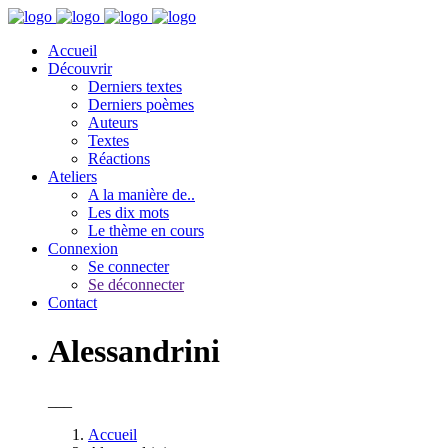
Accueil
Découvrir
Derniers textes
Derniers poèmes
Auteurs
Textes
Réactions
Ateliers
A la manière de..
Les dix mots
Le thème en cours
Connexion
Se connecter
Se déconnecter
Contact
Alessandrini
___
Accueil