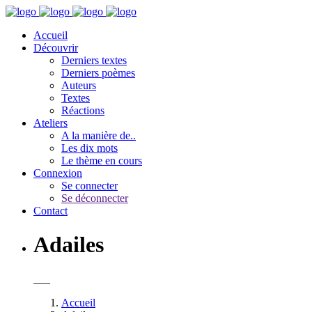
Accueil
Découvrir
Derniers textes
Derniers poèmes
Auteurs
Textes
Réactions
Ateliers
A la manière de..
Les dix mots
Le thème en cours
Connexion
Se connecter
Se déconnecter
Contact
Adailes
___
Accueil