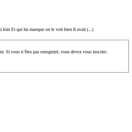
loin Et qui lui manque on le voit bien Il avait (...)
rum, vous devez vous enregistrer au préalable. Merci d’indiquer ci-dessous l’identifiant personnel qui vous a été fourni. Si vous n’êtes pas enregistré, vous devez vous inscrire.