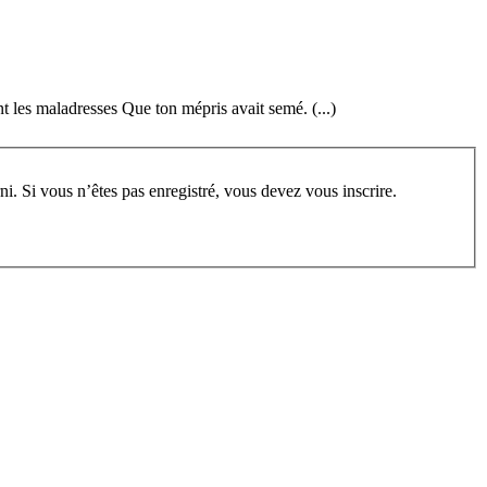
nt les maladresses Que ton mépris avait semé. (...)
rum, vous devez vous enregistrer au préalable. Merci d’indiquer ci-dessous l’identifiant personnel qui vous a été fourni. Si vous n’êtes pas enregistré, vous devez vous inscrire.