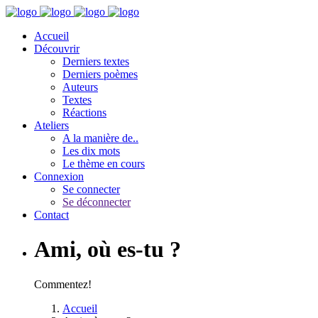
Accueil
Découvrir
Derniers textes
Derniers poèmes
Auteurs
Textes
Réactions
Ateliers
A la manière de..
Les dix mots
Le thème en cours
Connexion
Se connecter
Se déconnecter
Contact
Ami, où es-tu ?
Commentez!
Accueil