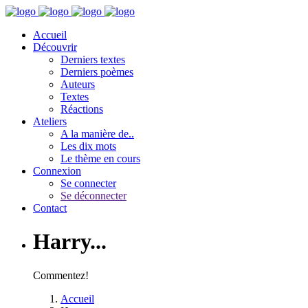
Accueil
Découvrir
Derniers textes
Derniers poèmes
Auteurs
Textes
Réactions
Ateliers
A la manière de..
Les dix mots
Le thème en cours
Connexion
Se connecter
Se déconnecter
Contact
Harry...
Commentez!
Accueil