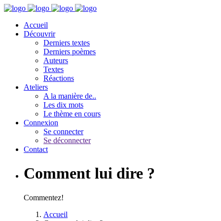
Accueil
Découvrir
Derniers textes
Derniers poèmes
Auteurs
Textes
Réactions
Ateliers
A la manière de..
Les dix mots
Le thème en cours
Connexion
Se connecter
Se déconnecter
Contact
Comment lui dire ?
Commentez!
Accueil