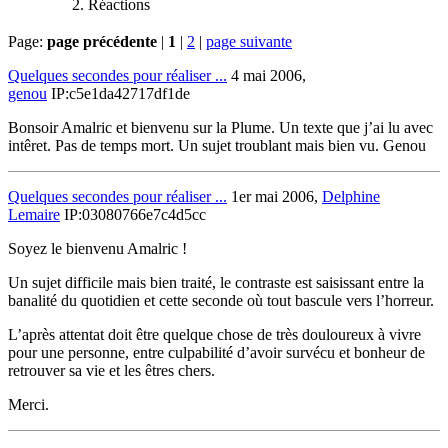
Réactions
Page:
page précédente
|
1
|
2
|
page suivante
Quelques secondes pour réaliser ...
4 mai 2006,
genou
IP:c5e1da42717df1de
Bonsoir Amalric et bienvenu sur la Plume. Un texte que j’ai lu avec
intêret. Pas de temps mort. Un sujet troublant mais bien vu. Genou
Quelques secondes pour réaliser ...
1er mai 2006,
Delphine
Lemaire
IP:03080766e7c4d5cc
Soyez le bienvenu Amalric !
Un sujet difficile mais bien traité, le contraste est saisissant entre la
banalité du quotidien et cette seconde où tout bascule vers l’horreur.
L’après attentat doit être quelque chose de très douloureux à vivre
pour une personne, entre culpabilité d’avoir survécu et bonheur de
retrouver sa vie et les êtres chers.
Merci.