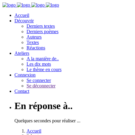
Accueil
Découvrir
Derniers textes
Derniers poèmes
Auteurs
Textes
Réactions
Ateliers
A la manière de..
Les dix mots
Le thème en cours
Connexion
Se connecter
Se déconnecter
Contact
En réponse à..
Quelques secondes pour réaliser ...
Accueil