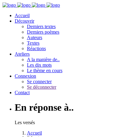
Accueil
Découvrir
Derniers textes
Derniers poèmes
Auteurs
Textes
Réactions
Ateliers
A la manière de..
Les dix mots
Le thème en cours
Connexion
Se connecter
Se déconnecter
Contact
En réponse à..
Les versés
Accueil