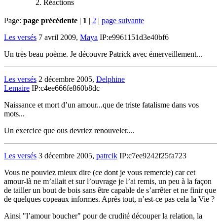
Réactions
Page:
page précédente
|
1
|
2
|
page suivante
Les versés
7 avril 2009,
Maya
IP:e9961151d3e40bf6
Un très beau poème. Je découvre Patrick avec émerveillement...
Les versés
2 décembre 2005,
Delphine
Lemaire
IP:c4ee666fe860b8dc
Naissance et mort d’un amour...que de triste fatalisme dans vos
mots...
Un exercice que ous devriez renouveler....
Les versés
3 décembre 2005,
patrcik
IP:c7ee9242f25fa723
Vous ne pouviez mieux dire (ce dont je vous remercie) car cet
amour-là ne m’allait et sur l’ouvrage je l’ai remis, un peu à la façon
de tailler un bout de bois sans être capable de s’arrêter et ne finir que
de quelques copeaux informes. Après tout, n’est-ce pas cela la Vie ?
Ainsi "l’amour boucher" pour de crudité découper la relation, la