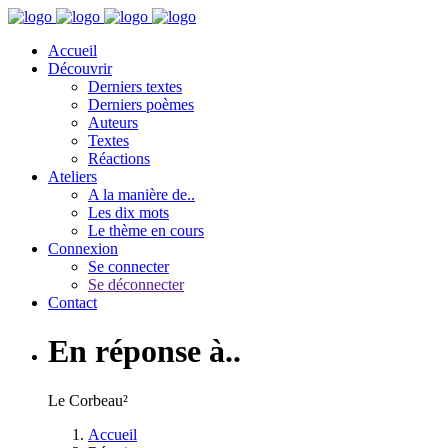
Accueil
Découvrir
Derniers textes
Derniers poèmes
Auteurs
Textes
Réactions
Ateliers
A la manière de..
Les dix mots
Le thème en cours
Connexion
Se connecter
Se déconnecter
Contact
En réponse à..
Le Corbeau²
Accueil