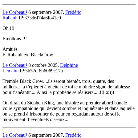
Le Corbeau²
6 septembre 2007,
Frédéric
Rabault
IP:373d6f74a6fe41c9
Oh !!!
Emotions !!!
Amitiés
F. Rabault ex. BlackCrow
Le Corbeau²
8 octobre 2005,
Delphine
Lemaire
IP:3b57ef6b6069c17a
Tremble Black Crow....ils seront bientôt, trois, quatre, des
milliers.....à t’épier et à guetter de toi le moindre signe de faiblesse
pour t’anéantir.....Ainsi la prophétie se réalisera.....!!! ;o)))
On dirait du Stephen King, une histoire au premier abord banale
voire sympathique qui devient sombre et inquiétante et dans laquelle
on se prend à frissonner de peur en regardant autour de soi le
mouvement d’éventuels oiseaux....
Le Corbeau²
6 septembre 2007,
Frédéric