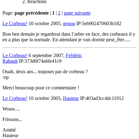
Réactions
Page:
page précédente
|
1
|
2
|
page suivante
Le Corbeau²
10 octobre 2005,
genou
IP:5eb902470603b182
Bon ben demain je regarderai dans l’arbre en face, des corbeaux il y
en a plus que la normale. En attendant je vais dormir peut_être.....
Le Corbeau²
6 septembre 2007,
Frédéric
Rabault
IP:373d6f74a6fe41c9
Ouah, deux ans... toujours pas de corbeau ?
:op
Merci beaucoup pour ce commentaire !
Le Corbeau²
10 octobre 2005,
Hauteur
IP:403ad3cc4dc11912
Woaw....
Frissons...
Amitié
Hauteur